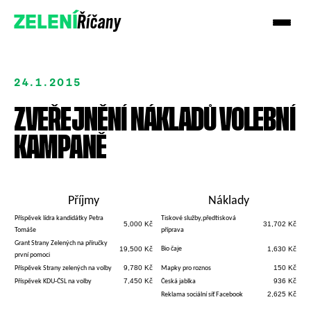
Říčany
ZELENÍ
24.1.2015
ZVEŘEJNĚNÍ NÁKLADŮ VOLEBNÍ
KAMPANĚ
Příjmy
Náklady
Příspěvek lídra kandidátky Petra
Tiskové služby,předtisková
5,000 Kč
31,702 Kč
Tomáše
příprava
Přidejte se
Grant Strany Zelených na příručky
19,500 Kč
Bio čaje
1,630 Kč
první pomoci
9,780 Kč
150 Kč
Příspěvek Strany zelených na volby
Mapky pro roznos
Podpořte nás
7,450 Kč
936 Kč
Příspěvek KDU-ČSL na volby
Česká jablka
2,625 Kč
Reklama sociální síť Facebook