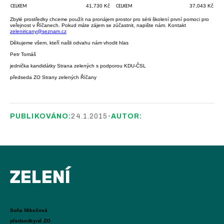
41,730 Kč
37,043 Kč
CELKEM
CELKEM
Zbylé prostředky chceme použít na pronájem prostor pro sérii školení první pomoci pro
veřejnost v Říčanech. Pokud máte zájem se zúčastnit, napište nám. Kontakt
zeleniricany@seznam.cz
Děkujeme všem, kteří našli odvahu nám vhodit hlas
Petr Tomáš
jednička kandidátky Strana zelených s podporou KDU-ČSL
předseda ZO Strany zelených Říčany
PUBLIKOVÁNO:
24.1.2015
•
AUTOR:
ZELENÍ
Soňa Mikešová
předsedkyně ZO