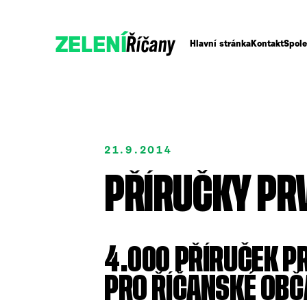
Říčany
ZELENÍ
Hlavní stránka
Kontakt
Spole
21.9.2014
PŘÍRUČKY PRV
Přidejte se
Podpořte nás
4.000 PŘÍRUČEK P
PRO ŘÍČANSKÉ OBČ