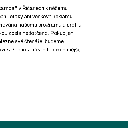
í kampaň v Říčanech k něčemu
ní letáky ani venkovní reklamu.
ěnována našemu programu a profilu
tikou zcela nedotčeno. Pokud jen
nalezne své čtenáře, budeme
í každého z nás je to nejcennější,