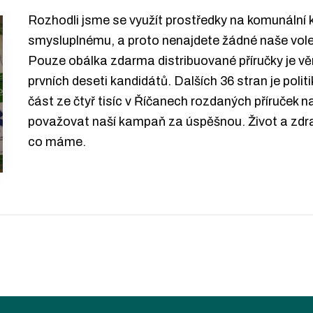
Rozhodli jsme se využít prostředky na komunáln
smysluplnému, a proto nenajdete žádné naše voleb
Pouze obálka zdarma distribuované příručky je v
prvních deseti kandidátů. Dalších 36 stran je poli
část ze čtyř tisíc v Říčanech rozdaných příruček 
považovat naší kampaň za úspěšnou. Život a zdrav
co máme.